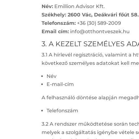
Név:
Emillion Advisor Kft.
Székhely:
2600 Vác, Deákvári főút 58.
Telefonszám:
+36 (30) 589-2009
Email cím:
info@otthontveszek.hu
3. A KEZELT SZEMÉLYES A
3.1 A hírlevél regisztráció, valamint a
következő személyes adatokat kell m
Név
E-mail-cím
A felhasználó döntése alapján megad
Telefonszám
3.2 A rendszer működtetése során tech
melyek a szolgáltatás igénybe vétele