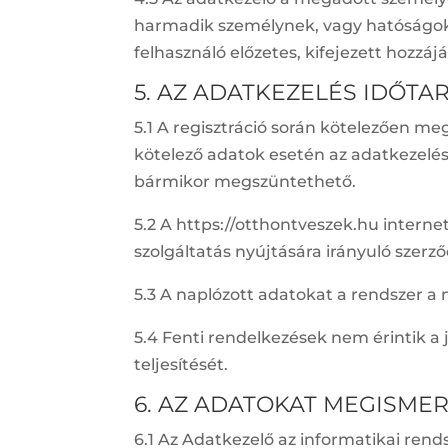
harmadik személynek, vagy hatóságok 
felhasználó előzetes, kifejezett hozzáj
5. AZ ADATKEZELÉS IDŐTA
5.1 A regisztráció során kötelezően me
kötelező adatok esetén az adatkezelés 
bármikor megszüntethető.
5.2 A https://otthontveszek.hu intern
szolgáltatás nyújtására irányuló szerz
5.3 A naplózott adatokat a rendszer a 
5.4 Fenti rendelkezések nem érintik a
teljesítését.
6. AZ ADATOKAT MEGISME
6.1 Az Adatkezelő az informatikai ren