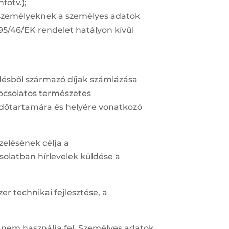
fotv.);
es személyeknek a személyes adatok
95/46/EK rendelet hatályon kívül
ődésből származó díjak számlázása
apcsolatos természetes
 időtartamára és helyére vonatkozó
zelésének célja a
solatban hírlevelek küldése a
er technikai fejlesztése, a
a nem használja fel. Személyes adatok