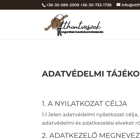
+36-30-589-2009 +36-30-733-1738
info@ott
ADATVÉDELMI TÁJÉK
1. A NYILATKOZAT CÉLJA
1.1 Jelen adatvédelmi nyilatkozat célja
adatvédelmi és adatkezelési elveket rö
2. ADATKEZELŐ MEGNEVE