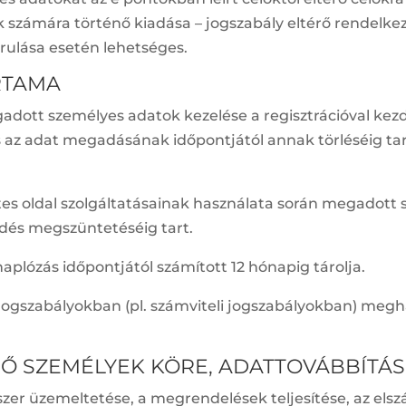
számára történő kiadása – jogszabály eltérő rendelkez
árulása esetén lehetséges.
RTAMA
gadott személyes adatok kezelése a regisztrációval kezd
az adat megadásának időpontjától annak törléséig tart.
etes oldal szolgáltatásainak használata során megadott
ődés megszüntetéséig tart.
naplózás időpontjától számított 12 hónapig tárolja.
 jogszabályokban (pl. számviteli jogszabályokban) meg
RŐ SZEMÉLYEK KÖRE, ADATTOVÁBBÍTÁ
dszer üzemeltetése, a megrendelések teljesítése, az el