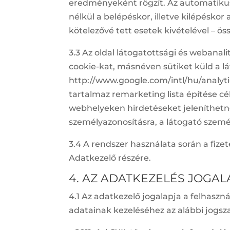
eredményeként rögzít. Az automatikus
nélkül a belépéskor, illetve kilépésko
kötelezővé tett esetek kivételével – ö
3.3 Az oldal látogatottsági és webanali
cookie-kat, másnéven sütiket küld a l
http://www.google.com/intl/hu/analyt
tartalmaz remarketing lista építése cé
webhelyeken hirdetéseket jeleníthetn
személyazonosításra, a látogató szemé
3.4 A rendszer használata során a fizet
Adatkezelő részére.
4. AZ ADATKEZELÉS JOGAL
4.1 Az adatkezelő jogalapja a felhasz
adatainak kezeléséhez az alábbi jogsz