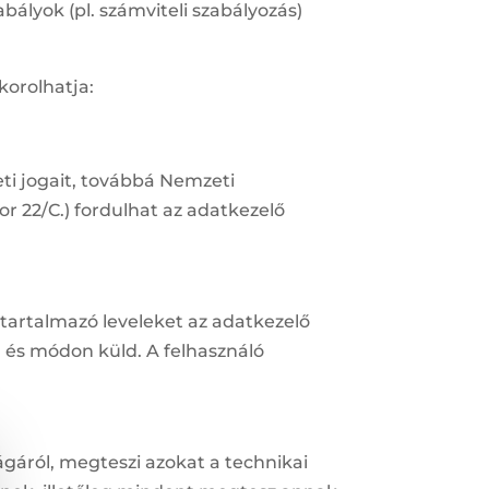
bályok (pl. számviteli szabályozás)
korolhatja:
eti jogait, továbbá Nemzeti
r 22/C.) fordulhat az adatkezelő
) tartalmazó leveleket az adatkezelő
n és módon küld. A felhasználó
ágáról, megteszi azokat a technikai