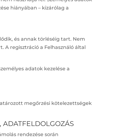
ése hiányában – kizárólag a
ődik, és annak törléséig tart. Nem
 A regisztráció a Felhasználó által
 személyes adatok kezelése a
határozott megőrzési kötelezettségek
S, ADATFELDOLGOZÁS
számolás rendezése során