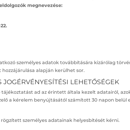
eldolgozók megnevezése:
22.
onatkozó személyes adatok továbbítására kizárólag tö
tt hozzájárulása alapján kerülhet sor.
ÉS JOGÉRVÉNYESÍTÉSI LEHETŐSÉGEK
tájékoztatást ad az érintett általa kezelt adatairól, azok
ezelő a kérelem benyújtásától számított 30 napon belül 
l rögzített személyes adatainak helyesbítését kérni.