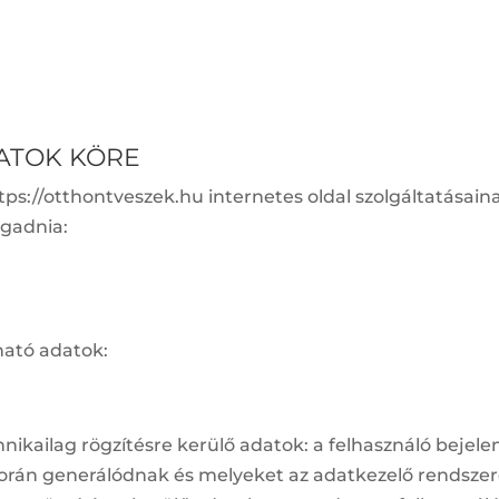
DATOK KÖRE
 https://otthontveszek.hu internetes oldal szolgáltatása
egadnia:
ható adatok:
nikailag rögzítésre kerülő adatok: a felhasználó beje
 során generálódnak és melyeket az adatkezelő rendsze