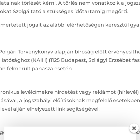
atainak törlését kérni. A törlés nem vonatkozik a jogsza
okat Szolgáltató a szükséges időtartamig megőrzi.
ismertetett jogait az alábbi elérhetőségen keresztül gya
a Polgári Törvénykönyv alapján bíróság előtt érvényesíth
tósághoz (NAIH) (1125 Budapest, Szilágyi Erzsébet faso
an felmerült panasza esetén.
tronikus levélcímekre hirdetést vagy reklámot (hírlevél
ulásával, a jogszabályi előírásoknak megfelelő esetekbe
levél alján elhelyezett link segítségével.
 gondoskodik az általa kezelt személyes adatok biztons