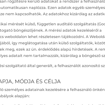
an rögzítésre kerülő adatokat a rendszer a felhasznál
r automatikusan naplózza. Ezen adatok egyéb személyes 
ssze nem kapcsolhatók. Az adatokhoz kizárólag az adatke
tikai mérését külső, független auditáló szolgáltatás (Go
átogató böngészőjének. A mérési adatok kezeléséről a
ics weboldalon lehet részletesen tájékozódni. A Webol
ljából, így meglátogatása után külső szolgáltatók, köz
ek meg, ezek az ún. érdeklődés alapú hirdetések. A re
lyes adatait nem tartalmazzák, kizárólag a böngésző sz
ési szolgáltató által generált, a felhasználót azonosító 
APJA, MÓDJA ÉS CÉLJA
náló személyes adatainak kezelésére a felhasználó önkén
abályok alapján: