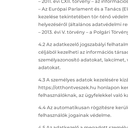
– 2011. évi CXII. törvény – az informáci
– Az Európai Parlament és a Tanács (EU
kezelése tekintetében tör-ténő védelm
helyezéséről (általános adatvédelmi r
– 2013. évi V. törvény – a Polgári Törvén
4.2 Az adatkezelő jogszabályi felhatal
céljából kezelheti az információs tár
személyazonosító adatokat, lakcímet, 
adatokat.
4.3 A személyes adatok kezelésére kizá
https://otthontveszek.hu honlapon kere
felhasználóknak, az ügyfelekkel való ka
4.4 Az automatikusan rögzítésre kerülő 
felhasználók jogainak védelme.
4.5 Az adatkezelő a megadott személye