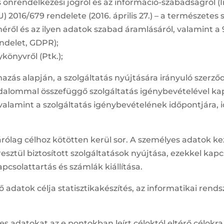
ós önrendelkezési jogról és az információ-szabadságról (In
) 2016/679 rendelete (2016. április 27.) – a természet
éről és az ilyen adatok szabad áramlásáról, valamint a 
endelet, GDPR);
ykönyvről (Ptk.);
mazás alapján, a szolgáltatás nyújtására irányuló szerz
sadalommal összefüggő szolgáltatás igénybevételével k
valamint a szolgáltatás igénybevételének időpontjára,
rólag célhoz kötötten kerül sor. A személyes adatok ke
sztül biztosított szolgáltatások nyújtása, ezekkel kapc
pcsolattartás és számlák kiállítása.
adatok célja statisztikakészítés, az informatikai rendsz
s adatokat az e pontokban leírt céloktól eltérő célokr