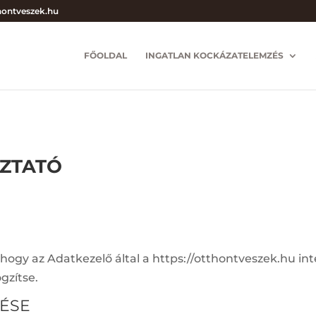
hontveszek.hu
FŐOLDAL
INGATLAN KOCKÁZATELEMZÉS
OZTATÓ
, hogy az Adatkezelő által a https://otthontveszek.hu i
gzítse.
ZÉSE