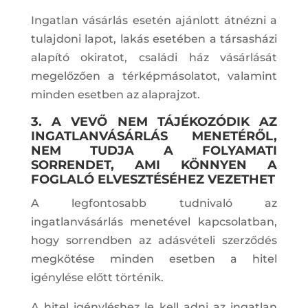
Ingatlan vásárlás esetén ajánlott átnézni a
tulajdoni lapot, lakás esetében a társasházi
alapító okiratot, családi ház vásárlását
megelőzően a térképmásolatot, valamint
minden esetben az alaprajzot.
3. A VEVŐ NEM TÁJÉKOZÓDIK AZ
INGATLANVÁSÁRLÁS MENETÉRŐL,
NEM TUDJA A FOLYAMATI
SORRENDET, AMI KÖNNYEN A
FOGLALÓ ELVESZTÉSÉHEZ VEZETHET
A legfontosabb tudnivaló az
ingatlanvásárlás menetével kapcsolatban,
hogy sorrendben az adásvételi szerződés
megkötése minden esetben a hitel
igénylése előtt történik.
A hitel igényléshez le kell adni az ingatlan