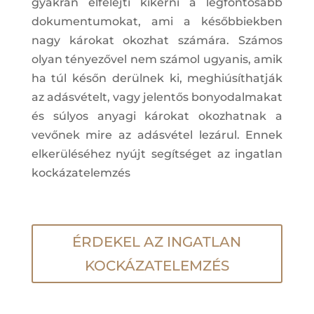
gyakran elfelejti kikérni a legfontosabb
dokumentumokat, ami a későbbiekben
nagy károkat okozhat számára. Számos
olyan tényezővel nem számol ugyanis, amik
ha túl későn derülnek ki, meghiúsíthatják
az adásvételt, vagy jelentős bonyodalmakat
és súlyos anyagi károkat okozhatnak a
vevőnek mire az adásvétel lezárul. Ennek
elkerüléséhez nyújt segítséget az ingatlan
kockázatelemzés
ÉRDEKEL AZ INGATLAN
KOCKÁZATELEMZÉS