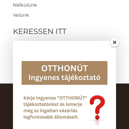
Nélkülünk
Velünk
KERESSEN ITT
Hiteltanácsadás
Ingatlan
Pénzügyi tanácsadás
Értékbecslés
Készítette: Aktivweboldal szolgáltatások
Adatkezelési tájékoztató