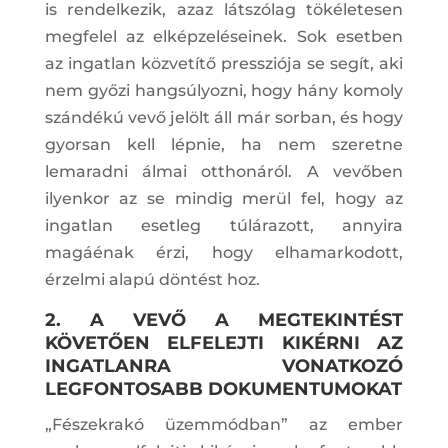
is rendelkezik, azaz látszólag tökéletesen
megfelel az elképzeléseinek. Sok esetben
az ingatlan közvetítő pressziója se segít, aki
nem győzi hangsúlyozni, hogy hány komoly
szándékú vevő jelölt áll már sorban, és hogy
gyorsan kell lépnie, ha nem szeretne
lemaradni álmai otthonáról. A vevőben
ilyenkor az se mindig merül fel, hogy az
ingatlan esetleg túlárazott, annyira
magáénak érzi, hogy elhamarkodott,
érzelmi alapú döntést hoz.
2. A VEVŐ A MEGTEKINTÉST
KÖVETŐEN ELFELEJTI KIKÉRNI AZ
INGATLANRA VONATKOZÓ
LEGFONTOSABB DOKUMENTUMOKAT
„Fészekrakó üzemmódban” az ember