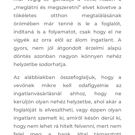
„meglátni és megszeretni” elvet követve a
tökéletes otthon megtalálásának
örömében már tenné is le a foglalót,
indítaná is a folyamatot, csak hogy el ne
vigyék az orra elől az álom ingatlant. A
gyors, nem jól átgondolt érzelmi alapú
döntés azonban nagyon könnyen nehéz
helyzetbe sodorhatja.
Az alábbiakban összefoglaljuk, hogy a
vevőnek mikre kell odafigyelnie az
ingatlanvásárlásnál ahhoz, hogy ne
kerüljön olyan nehéz helyzetbe, ahol akár a
foglalóját is elveszítheti, vagy éppen olyan
ingatlant szemelt ki, amiről későn derül ki,
hogy nem lehet rá hitelt felvenni, mert nem
felel meg a bank által támasztott