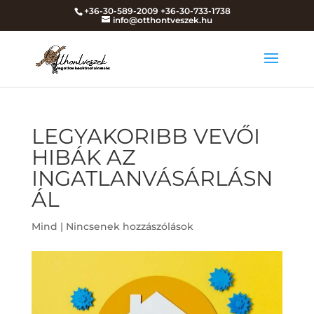
+36-30-589-2009 +36-30-733-1738
info@otthontveszek.hu
LEGYAKORIBB VEVŐI
HIBÁK AZ
INGATLANVÁSÁRLÁSN
ÁL
Mind
|
Nincsenek hozzászólások