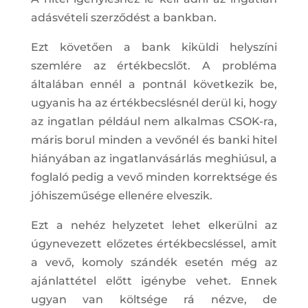
adásvételi szerződést a bankban.
Ezt követően a bank kiküldi helyszíni
szemlére az értékbecslőt. A probléma
általában ennél a pontnál következik be,
ugyanis ha az értékbecslésnél derül ki, hogy
az ingatlan például nem alkalmas CSOK-ra,
máris borul minden a vevőnél és banki hitel
hiányában az ingatlanvásárlás meghiúsul, a
foglaló pedig a vevő minden korrektsége és
jóhiszeműsége ellenére elveszik.
Ezt a nehéz helyzetet lehet elkerülni az
úgynevezett előzetes értékbecsléssel, amit
a vevő, komoly szándék esetén még az
ajánlattétel előtt igénybe vehet. Ennek
ugyan van költsége rá nézve, de