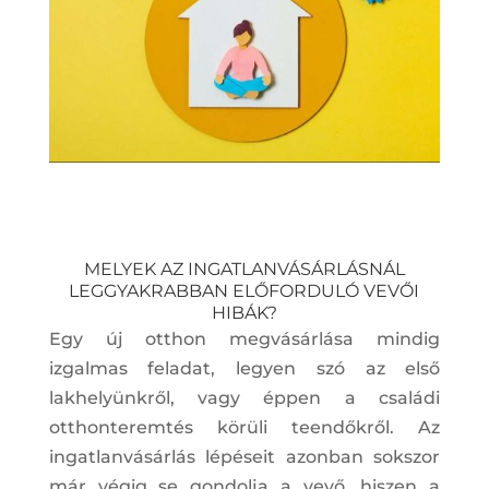
MELYEK AZ INGATLANVÁSÁRLÁSNÁL
LEGGYAKRABBAN ELŐFORDULÓ VEVŐI
HIBÁK?
Egy új otthon megvásárlása mindig
izgalmas feladat, legyen szó az első
lakhelyünkről, vagy éppen a családi
otthonteremtés körüli teendőkről. Az
ingatlanvásárlás lépéseit azonban sokszor
már végig se gondolja a vevő, hiszen a